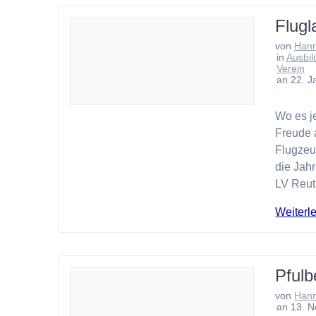
Flugl
von
Han
in
Ausbil
Verein
an 22. J
Wo es je
Freude 
Flugzeu
die Jah
LV Reut
Weiterl
Pful
von
Han
an 13. 