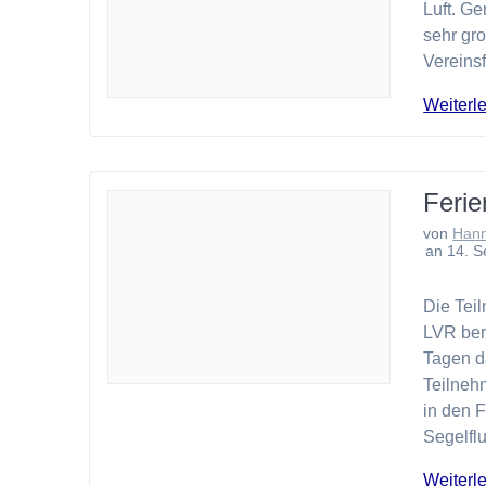
Luft. G
sehr gr
Vereins
Weiterl
Feri
von
Han
an 14. 
Die Tei
LVR ber
Tagen d
Teilnehm
in den 
Segelfl
Weiterl