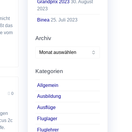
Grandprix 2023
30. August
2023
nicht
Binea
25. Juli 2023
ßt das
uge vom
Archiv
Archiv
Kategorien
Allgemein
0
Ausbildung
Ausflüge
ugen
Fluglager
cus 2c
fe.
Fluglehrer