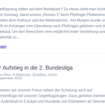
elflugzeug mitten auf dem Marktplatz? So etwas sieht man nicht
m Sonntag, stand unsere „Romeo 2“ beim Pfullinger Pfulbenho
neben dem Rathaus und der Martinskirche. Am Morgen wurde u
2b im Anhänger vom Übersberg nach Pfullingen gefahren und d
gebaut. Um den Besuchern eine möglichst reale Vorstellung uns
aktivität zu…
esen
 Aufstieg in die 2. Bundesliga
na Werz
in
Allgemein
,
Segelflug
,
Verein
September 2022
setzen wir unseren Fokus neben der Schulung auch auf
eckenflüge mit unseren Segelflugzeugen. Dazu gehören mehre
 Aufenthalt im Cockpit und Hunderte von Kilometern an Strecke