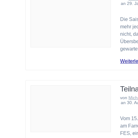
an 29. J
Die Sais
mehr je
nicht, d
Übersber
gewartet
Weiterl
Teil
von
Mich
an 30. A
Vom 15. 
am Farr
FES, ei