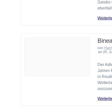
Sandro 
ebenfall
Weiterl
Bine
von
Han
an 25. J
Der Adl
Jahren 
in Reutl
Wetterl
auszuse
Weiterl