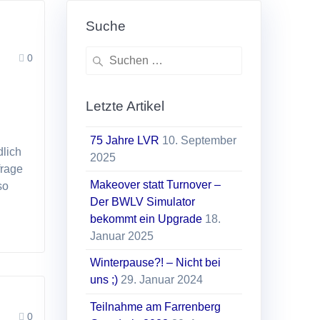
Suche
Suchen
0
nach:
Letzte Artikel
75 Jahre LVR
10. September
dlich
2025
frage
Makeover statt Turnover –
so
Der BWLV Simulator
bekommt ein Upgrade
18.
Januar 2025
Winterpause?! – Nicht bei
uns ;)
29. Januar 2024
Teilnahme am Farrenberg
0