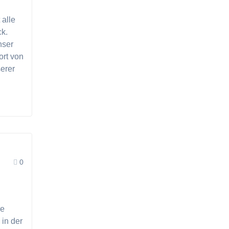
 alle
ck.
nser
ort von
erer
0
re
 in der