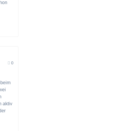
chon
0
 beim
wei
n
 aktiv
der