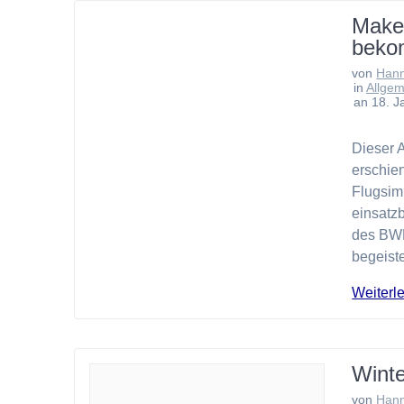
Makeo
beko
von
Han
in
Allgem
an 18. J
Dieser A
erschie
Flugsimu
einsatz
des BWL
begeist
Weiterl
Winte
von
Han