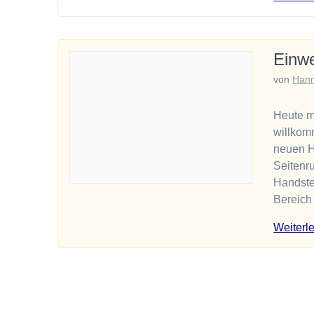
Einw
von
Han
Heute m
willkom
neuen H
Seitenr
Handste
Bereich
Weiterl