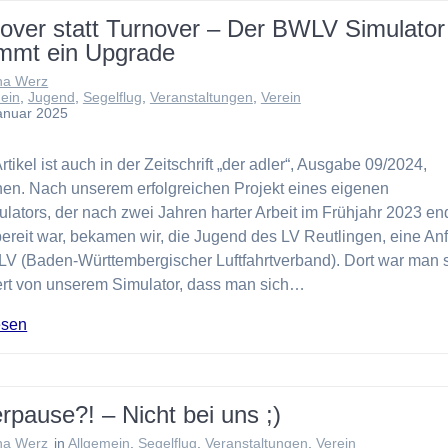
ver statt Turnover – Der BWLV Simulator
mmt ein Upgrade
na Werz
ein
,
Jugend
,
Segelflug
,
Veranstaltungen
,
Verein
anuar 2025
rtikel ist auch in der Zeitschrift „der adler“, Ausgabe 09/2024,
nen. Nach unserem erfolgreichen Projekt eines eigenen
lators, der nach zwei Jahren harter Arbeit im Frühjahr 2023 en
bereit war, bekamen wir, die Jugend des LV Reutlingen, eine An
V (Baden-Württembergischer Luftfahrtverband). Dort war man 
ert von unserem Simulator, dass man sich…
esen
rpause?! – Nicht bei uns ;)
na Werz
in
Allgemein
,
Segelflug
,
Veranstaltungen
,
Verein