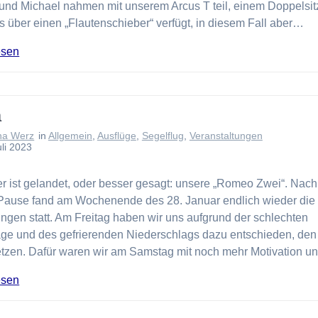
und Michael nahmen mit unserem Arcus T teil, einem Doppelsit
s über einen „Flautenschieber“ verfügt, in diesem Fall aber…
esen
a
na Werz
in
Allgemein
,
Ausflüge
,
Segelflug
,
Veranstaltungen
uli 2023
er ist gelandet, oder besser gesagt: unsere „Romeo Zwei“. Nach
Pause fand am Wochenende des 28. Januar endlich wieder die
ingen statt. Am Freitag haben wir uns aufgrund der schlechten
age und des gefrierenden Niederschlags dazu entschieden, den
tzen. Dafür waren wir am Samstag mit noch mehr Motivation 
esen