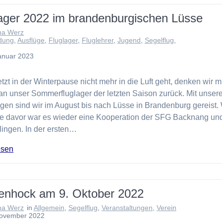
ager 2022 im brandenburgischen Lüsse
na Werz
dung
,
Ausflüge
,
Fluglager
,
Fluglehrer
,
Jugend
,
Segelflug
,
anuar 2023
tzt in der Winterpause nicht mehr in die Luft geht, denken wir m
an unser Sommerfluglager der letzten Saison zurück. Mit unser
gen sind wir im August bis nach Lüsse in Brandenburg gereist.
re davor war es wieder eine Kooperation der SFG Backnang un
lingen. In der ersten…
esen
benhock am 9. Oktober 2022
na Werz
in
Allgemein
,
Segelflug
,
Veranstaltungen
,
Verein
November 2022