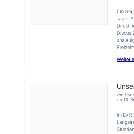
Ein Seg
Tage. A
Direkt 
Discus 
uns auf
Freizeit
Weiterl
Unser
von
Han
an 16. 
Im LVR 
Langstr
Stunden