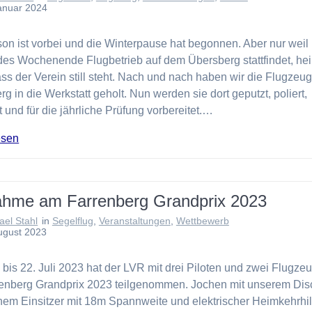
anuar 2024
on ist vorbei und die Winterpause hat begonnen. Aber nur weil 
des Wochenende Flugbetrieb auf dem Übersberg stattfindet, hei
ass der Verein still steht. Nach und nach haben wir die Flugze
g in die Werkstatt geholt. Nun werden sie dort geputzt, poliert,
 und für die jährliche Prüfung vorbereitet.…
esen
nahme am Farrenberg Grandprix 2023
ael Stahl
in
Segelflug
,
Veranstaltungen
,
Wettbewerb
ugust 2023
bis 22. Juli 2023 hat der LVR mit drei Piloten und zwei Flugze
enberg Grandprix 2023 teilgenommen. Jochen mit unserem Dis
nem Einsitzer mit 18m Spannweite und elektrischer Heimkehrhil