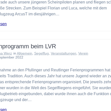
erade auch unsere jüngeren Scheinpiloten planen und fliegen s
oße Strecken. Zum Beispiel Florian und Luca, welche mit dem
flugzeug ArcusT im diesjährigen…
esen
enprogramm beim LVR
na Werz
in
Allgemein
,
Segelflug
,
Veranstaltungen
,
Verein
September 2022
lnahme an den Pfullinger und Reutlinger Ferienprogrammen hat
eits Tradition. Auch dieses Jahr hat unsere Jugend wieder an z
as entsprechende Ferienprogramm organisiert. Die jeweils zeh
er wurden in die Welt des Segelfliegens eingeführt. Sie wurden
Flugbetrieb eingebunden, dabei wurde ihnen auch die Funktion 
ugzeuge und der…
esen